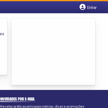
Entrar
Cadastrar empresa
Fazer login
Criar conta
ões
NOVIDADES POR E-MAIL
Receba grátis as principais notícias, dicas e promoções