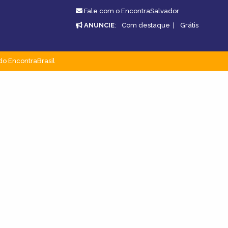
Fale com o EncontraSalvador
ANUNCIE
:
Com destaque
|
Grátis
do EncontraBrasil