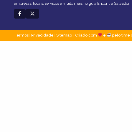
empresas, locais, serviços e muito mais no guia Encontra Salvador.
Termos
|
Privacidade
|
Sitemap
Criado com
e
pelo time 