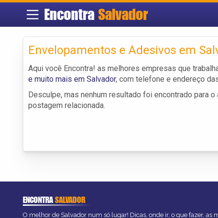
Encontra
Salvador
Envelopamentos e Adesivos em Sal
Aqui você Encontra! as melhores empresas que traba
e muito mais em Salvador
, com telefone e endereço da
Desculpe, mas nenhum resultado foi encontrado para o a
postagem relacionada.
ENCONTRA
SALVADOR
O melhor de Salvador num só lugar! Dicas, onde ir, o que fazer, as