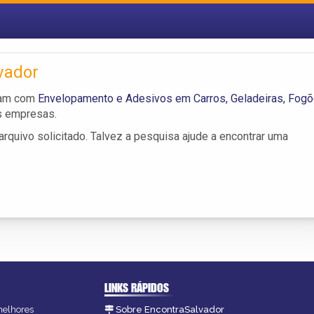
vador
lham com
Envelopamento e Adesivos em Carros, Geladeiras, Fog
s empresas.
rquivo solicitado. Talvez a pesquisa ajude a encontrar uma
LINKS RÁPIDOS
 melhores
Sobre EncontraSalvador