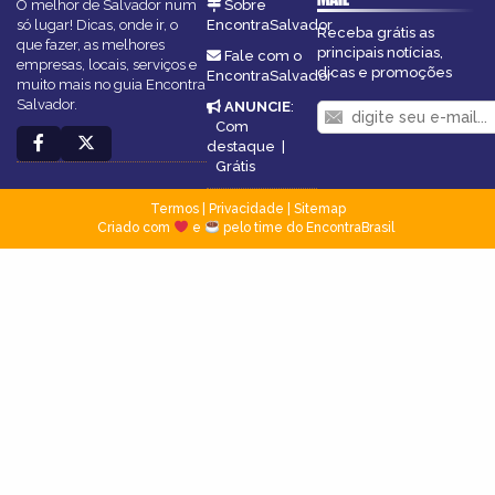
O melhor de Salvador num
Sobre
só lugar! Dicas, onde ir, o
EncontraSalvador
Receba grátis as
que fazer, as melhores
principais notícias,
Fale com o
empresas, locais, serviços e
dicas e promoções
EncontraSalvador
muito mais no guia Encontra
Salvador.
ANUNCIE
:
Com
destaque
|
Grátis
Termos
|
Privacidade
|
Sitemap
Criado com
e
pelo time do EncontraBrasil