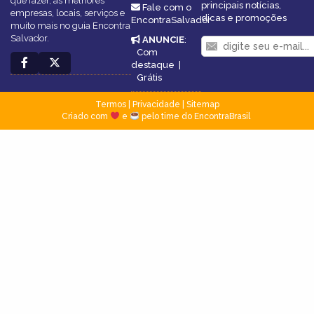
que fazer, as melhores
principais notícias,
Fale com o
empresas, locais, serviços e
dicas e promoções
EncontraSalvador
muito mais no guia Encontra
Salvador.
ANUNCIE
:
Com
destaque
|
Grátis
Termos
|
Privacidade
|
Sitemap
Criado com
e
pelo time do EncontraBrasil