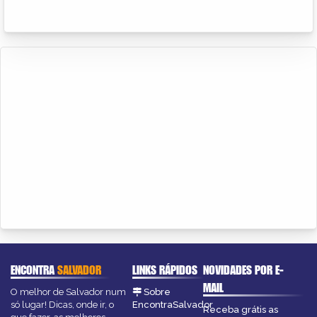
ENCONTRA
SALVADOR
LINKS RÁPIDOS
NOVIDADES POR E-
MAIL
O melhor de Salvador num
Sobre
só lugar! Dicas, onde ir, o
EncontraSalvador
Receba grátis as