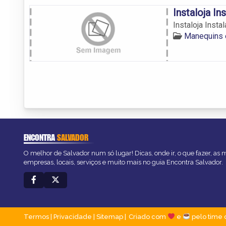
Instaloja I
Instaloja Inst
Manequins 
ENCONTRA
SALVADOR
O melhor de Salvador num só lugar! Dicas, onde ir, o que fazer, as
empresas, locais, serviços e muito mais no guia Encontra Salvador.
Termos
|
Privacidade
|
Sitemap
Criado com
e
pelo time 