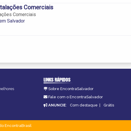
nstalações Comerciais
alações Comerciais
em Salvador
LINKS RÁPIDOS
 melhores
Sobre EncontraSalvador
Fale com o EncontraSalvador
ANUNCIE
:
Com destaque
|
Grátis
do EncontraBrasil