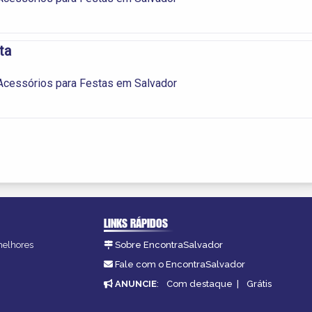
ta
Acessórios para Festas em Salvador
LINKS RÁPIDOS
 melhores
Sobre EncontraSalvador
Fale com o EncontraSalvador
ANUNCIE
:
Com destaque
|
Grátis