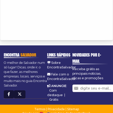
ENCONTRA
SALVADOR
LINKS RÁPIDOS
NOVIDADES POR E-
MAIL
O melhor de Salvador num
Sobre
só lugar! Dicas, onde ir, o
EncontraSalvador
Receba grátis as
que fazer, as melhores
principais notícias,
Fale com o
empresas, locais, serviços e
dicas e promoções
EncontraSalvador
muito mais no guia Encontra
Salvador.
ANUNCIE
:
Com
destaque
|
Grátis
Termos
|
Privacidade
|
Sitemap