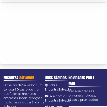
ENCONTRA
SALVADOR
LINKS RÁPIDOS
NOVIDADES POR E-
MAIL
O melhor de Salvador num
Sobre
só lugar! Dicas, onde ir, o
EncontraSalvador
Receba grátis as
que fazer, as melhores
principais notícias,
Fale com o
empresas, locais, serviços e
dicas e promoções
EncontraSalvador
muito mais no guia Encontra
Salvador.