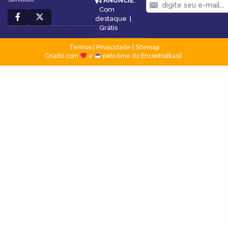
ANUNCIE
:
Com
destaque
|
Grátis
Termos
|
Privacidade
|
Sitemap
Criado com
e
pelo time do EncontraBrasil