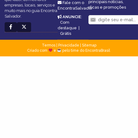
principais notícias,
Fale com o
empresas, locais, serviços e
dicas e promoções
EncontraSalvador
muito mais no guia Encontra
Salvador.
ANUNCIE
:
Com
destaque
|
Grátis
Termos
|
Privacidade
|
Sitemap
Criado com
e
pelo time do EncontraBrasil