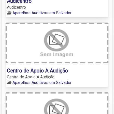
Audicentro
Audicentro
Aparelhos Auditivos em Salvador
Centro de Apoio A Audição
Centro de Apoio A Audição
Aparelhos Auditivos em Salvador