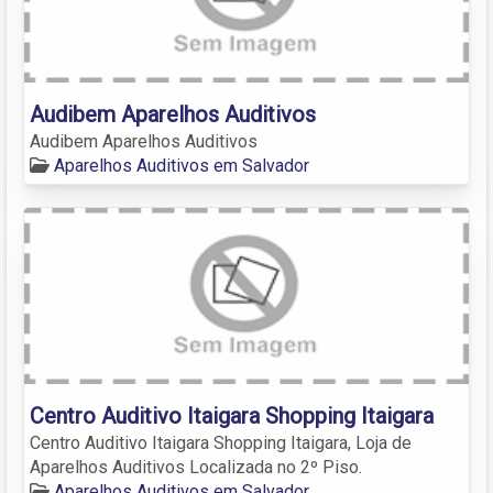
Audibem Aparelhos Auditivos
Audibem Aparelhos Auditivos
Aparelhos Auditivos em Salvador
Centro Auditivo Itaigara Shopping Itaigara
Centro Auditivo Itaigara Shopping Itaigara, Loja de
Aparelhos Auditivos Localizada no 2º Piso.
Aparelhos Auditivos em Salvador