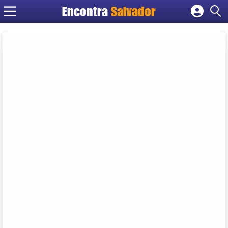
Encontra
Salvador
Cadastrar empresa
Fazer login
Criar conta