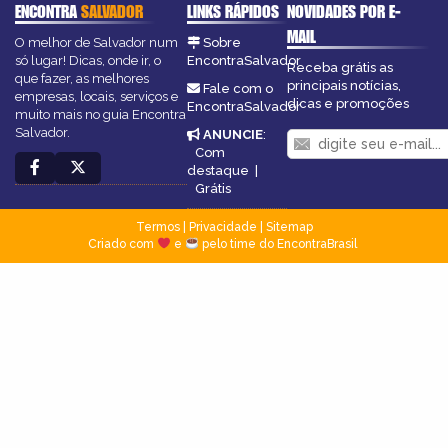
ENCONTRA
SALVADOR
LINKS RÁPIDOS
NOVIDADES POR E-
MAIL
O melhor de Salvador num
Sobre
só lugar! Dicas, onde ir, o
EncontraSalvador
Receba grátis as
que fazer, as melhores
principais notícias,
Fale com o
empresas, locais, serviços e
dicas e promoções
EncontraSalvador
muito mais no guia Encontra
Salvador.
ANUNCIE
:
Com
destaque
|
Grátis
Termos
|
Privacidade
|
Sitemap
Criado com
e
pelo time do EncontraBrasil