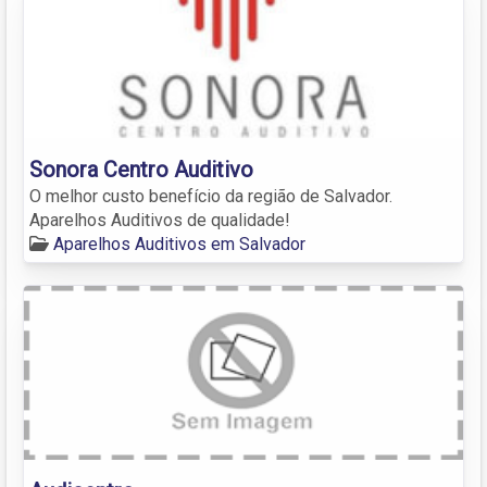
Sonora Centro Auditivo
O melhor custo benefício da região de Salvador.
Aparelhos Auditivos de qualidade!
Aparelhos Auditivos em Salvador