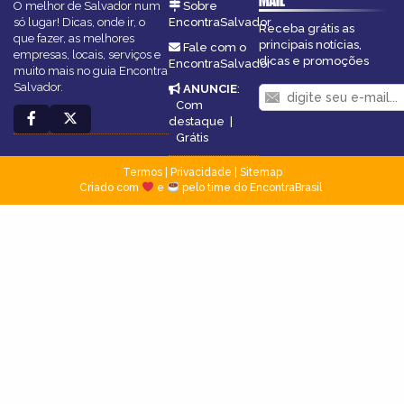
MAIL
O melhor de Salvador num
Sobre
só lugar! Dicas, onde ir, o
EncontraSalvador
Receba grátis as
que fazer, as melhores
principais notícias,
Fale com o
empresas, locais, serviços e
dicas e promoções
EncontraSalvador
muito mais no guia Encontra
Salvador.
ANUNCIE
:
Com
destaque
|
Grátis
Termos
|
Privacidade
|
Sitemap
Criado com
e
pelo time do EncontraBrasil