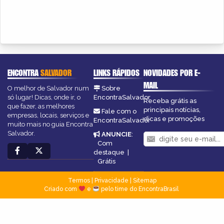
ENCONTRA
SALVADOR
LINKS RÁPIDOS
NOVIDADES POR E-
MAIL
O melhor de Salvador num
Sobre
só lugar! Dicas, onde ir, o
EncontraSalvador
Receba grátis as
que fazer, as melhores
principais notícias,
Fale com o
empresas, locais, serviços e
dicas e promoções
EncontraSalvador
muito mais no guia Encontra
Salvador.
ANUNCIE
:
Com
destaque
|
Grátis
Termos
|
Privacidade
|
Sitemap
Criado com
e
pelo time do EncontraBrasil