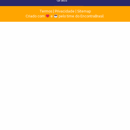
Grátis
Termos
|
Privacidade
|
Sitemap
Criado com
e
pelo time do EncontraBrasil