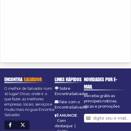
ENCONTRA
SALVADOR
LINKS RÁPIDOS
NOVIDADES POR E-
MAIL
O melhor de Salvador num
Sobre
só lugar! Dicas, onde ir, o
EncontraSalvador
Receba grátis as
que fazer, as melhores
principais notícias,
Fale com o
empresas, locais, serviços e
dicas e promoções
EncontraSalvador
muito mais no guia Encontra
Salvador.
ANUNCIE
:
Com
destaque
|