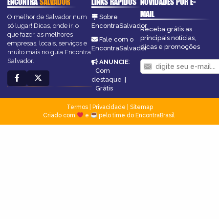
ENCONTRA
SALVADOR
LINKS RÁPIDOS
NOVIDADES POR E-
MAIL
O melhor de Salvador num
Sobre
só lugar! Dicas, onde ir, o
EncontraSalvador
Receba grátis as
que fazer, as melhores
principais notícias,
Fale com o
empresas, locais, serviços e
dicas e promoções
EncontraSalvador
muito mais no guia Encontra
Salvador.
ANUNCIE
:
Com
destaque
|
Grátis
Termos
|
Privacidade
|
Sitemap
Criado com
e
pelo time do EncontraBrasil