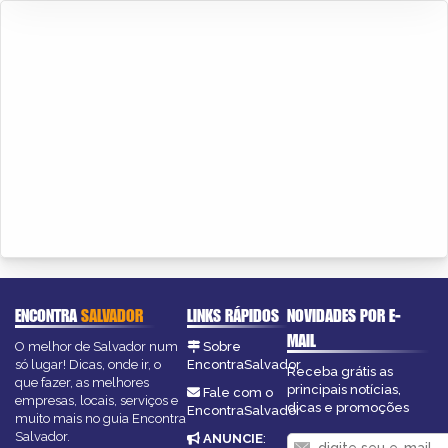
ENCONTRA
SALVADOR
LINKS RÁPIDOS
NOVIDADES POR E-
MAIL
O melhor de Salvador num
Sobre
só lugar! Dicas, onde ir, o
EncontraSalvador
Receba grátis as
que fazer, as melhores
principais notícias,
Fale com o
empresas, locais, serviços e
dicas e promoções
EncontraSalvador
muito mais no guia Encontra
Salvador.
ANUNCIE
: