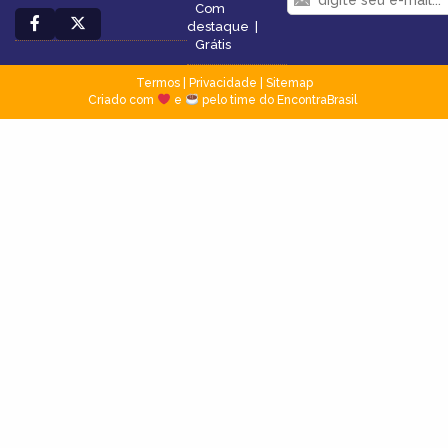
Com
destaque
|
Grátis
Termos
|
Privacidade
|
Sitemap
Criado com
e
pelo time do EncontraBrasil