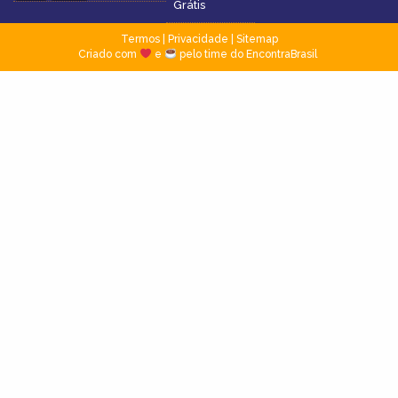
Grátis
Termos
|
Privacidade
|
Sitemap
Criado com
e
pelo time do EncontraBrasil