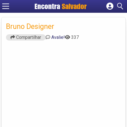
Encontra
Salvador
Cadastrar empresa
Fazer login
Bruno Designer
Criar conta
Compartilhar
Avalie!
337