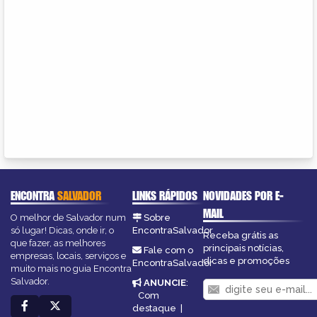
ENCONTRA
SALVADOR
LINKS RÁPIDOS
NOVIDADES POR E-
MAIL
O melhor de Salvador num
Sobre
só lugar! Dicas, onde ir, o
EncontraSalvador
Receba grátis as
que fazer, as melhores
principais notícias,
Fale com o
empresas, locais, serviços e
dicas e promoções
EncontraSalvador
muito mais no guia Encontra
Salvador.
ANUNCIE
:
Com
destaque
|