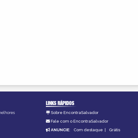
LINKS RÁPIDOS
 melhores
Sobre EncontraSalvador
Fale com o EncontraSalvador
ANUNCIE
:
Com destaque
|
Grátis