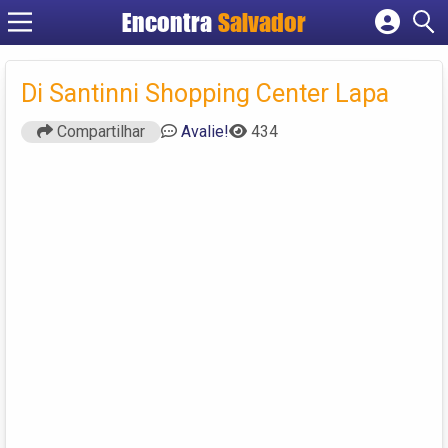
Encontra
Salvador
Cadastrar empresa
Fazer login
Di Santinni Shopping Center Lapa
Criar conta
Compartilhar
Avalie!
434