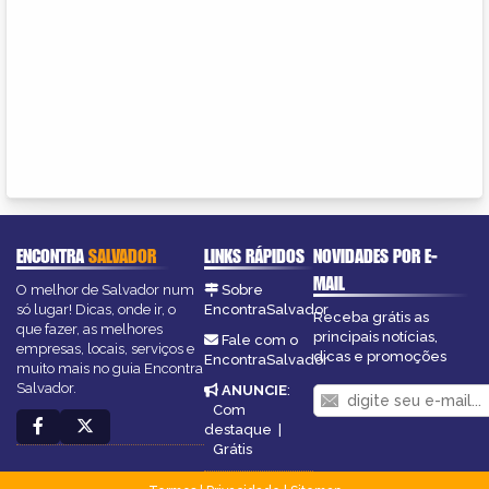
ENCONTRA
SALVADOR
LINKS RÁPIDOS
NOVIDADES POR E-
MAIL
O melhor de Salvador num
Sobre
só lugar! Dicas, onde ir, o
EncontraSalvador
Receba grátis as
que fazer, as melhores
principais notícias,
Fale com o
empresas, locais, serviços e
dicas e promoções
EncontraSalvador
muito mais no guia Encontra
Salvador.
ANUNCIE
:
Com
destaque
|
Grátis