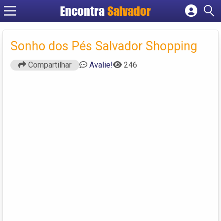
Encontra
Salvador
Cadastrar empresa
Fazer login
Sonho dos Pés Salvador Shopping
Criar conta
Compartilhar
Avalie!
246