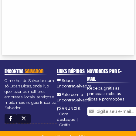
ENCONTRA
SALVADOR
LINKS RÁPIDOS
NOVIDADES POR E-
MAIL
O melhor de Salvador num
Sobre
só lugar! Dicas, onde ir, o
EncontraSalvador
Receba grátis as
que fazer, as melhores
principais notícias,
Fale com o
empresas, locais, serviços e
dicas e promoções
EncontraSalvador
muito mais no guia Encontra
Salvador.
ANUNCIE
:
Com
destaque
|
Grátis