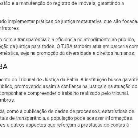
estão e a manutenção do registro de imóveis, garantindo a
o implementar práticas de justiça restaurativa, que são focada
nfratores.
m a transparência e a eficiência no atendimento ao público,
oção da justiça para todos. O TJBA também atua em parceria co
doméstica, seja na promoção da diversidade e direitos humanos.
JBA
nto do Tribunal de Justiça da Bahia. A instituição busca garanti
lico, promovendo assim a confiança na justiça e na atuação do
acompanhar e compreender o trabalho realizado pelo tribunal,
embros.
cia, como a publicação de dados de processos, estatísticas de
tais de transparência, a população pode acessar informações
ções e outros aspectos que reforçam a prestação de contas à