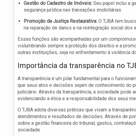
Gestão do Cadastro de Imóveis:
Seu papel inclui a g
segurança jurídica nas transações imobiliárias.
Promoção da Justiça Restaurativa:
O TJBA tem buscad
na reparação de danos e na reintegração social dos i
Essas funções são acompanhadas por um compromisso co
vislumbrando sempre a proteção dos direitos e a prom
outras instituições, seja no enfrentamento à violência 
Importância da transparência no T
A transparência é um pilar fundamental para o funcioname
que seus atos e decisões sejam de conhecimento do púb
judiciário. Através da transparência, a sociedade pode 
evidenciando a ética e a responsabilidade dos seus m
O TJBA adota diversas práticas que visam a transparên
atendimentos e resultados de decisões. Através de por
sobre a gestão financeira do tribunal, gastos, contrata
sociedade.