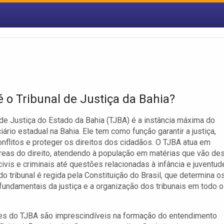
é o Tribunal de Justiça da Bahia?
 de Justiça do Estado da Bahia (TJBA) é a instância máxima do
iário estadual na Bahia. Ele tem como função garantir a justiça,
onflitos e proteger os direitos dos cidadãos. O TJBA atua em
reas do direito, atendendo à população em matérias que vão de
ivis e criminais até questões relacionadas à infância e juventud
do tribunal é regida pela Constituição do Brasil, que determina o
 fundamentais da justiça e a organização dos tribunais em todo o
es do TJBA são imprescindíveis na formação do entendimento