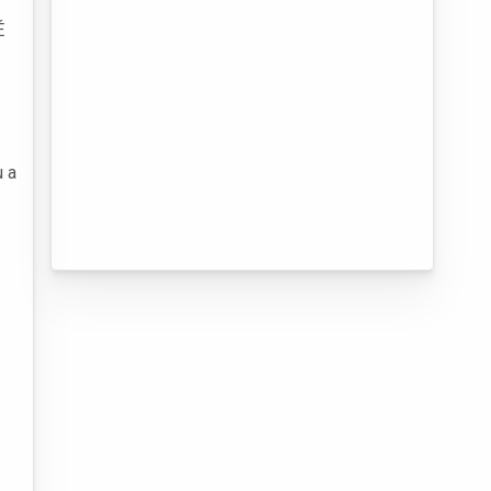
É
u a