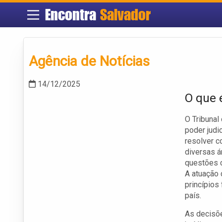
Encontra
Salvador
Agência de Notícias
14/12/2025
O que 
O Tribunal
poder judic
resolver c
diversas á
questões c
A atuação 
princípios
país.
As decisõ