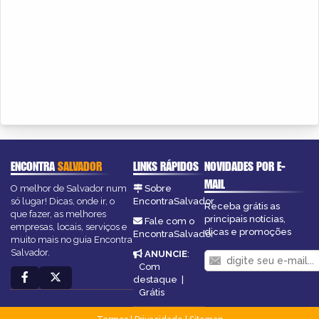
ENCONTRA
SALVADOR
LINKS RÁPIDOS
NOVIDADES POR E-
MAIL
O melhor de Salvador num
Sobre
só lugar! Dicas, onde ir, o
EncontraSalvador
Receba grátis as
que fazer, as melhores
principais notícias,
Fale com o
empresas, locais, serviços e
dicas e promoções
EncontraSalvador
muito mais no guia Encontra
Salvador.
ANUNCIE
:
Com
destaque
|
Grátis