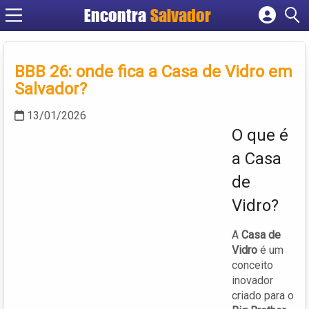
Encontra
Salvador
Cadastrar empresa
Fazer login
BBB 26: onde fica a Casa de Vidro em
Criar conta
Salvador?
13/01/2026
O que é
a Casa
de
Vidro?
A
Casa de
Vidro
é um
conceito
inovador
criado para o