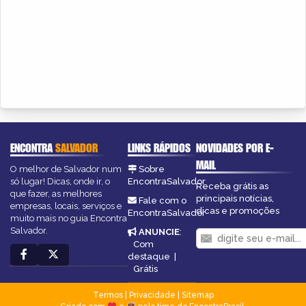
ENCONTRA
SALVADOR
LINKS RÁPIDOS
NOVIDADES POR E-
MAIL
O melhor de Salvador num
Sobre
só lugar! Dicas, onde ir, o
EncontraSalvador
Receba grátis as
que fazer, as melhores
principais notícias,
Fale com o
empresas, locais, serviços e
dicas e promoções
EncontraSalvador
muito mais no guia Encontra
Salvador.
ANUNCIE
:
Com
destaque
|
Grátis
Termos
|
Privacidade
|
Sitemap