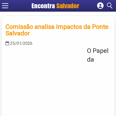
Encontra
Salvador
Cadastrar empresa
Fazer login
Comissão analisa impactos da Ponte
Criar conta
Salvador
25/01/2026
O Papel
da