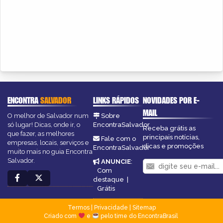
ENCONTRA
SALVADOR
LINKS RÁPIDOS
NOVIDADES POR E-
MAIL
O melhor de Salvador num
Sobre
só lugar! Dicas, onde ir, o
EncontraSalvador
Receba grátis as
que fazer, as melhores
principais notícias,
Fale com o
empresas, locais, serviços e
dicas e promoções
EncontraSalvador
muito mais no guia Encontra
Salvador.
ANUNCIE
:
Com
destaque
|
Grátis
Termos
|
Privacidade
|
Sitemap
Criado com
e
pelo time do EncontraBrasil