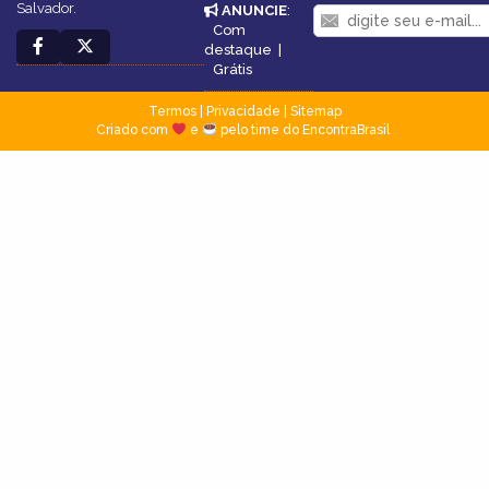
Salvador.
ANUNCIE
:
Com
destaque
|
Grátis
Termos
|
Privacidade
|
Sitemap
Criado com
e
pelo time do EncontraBrasil