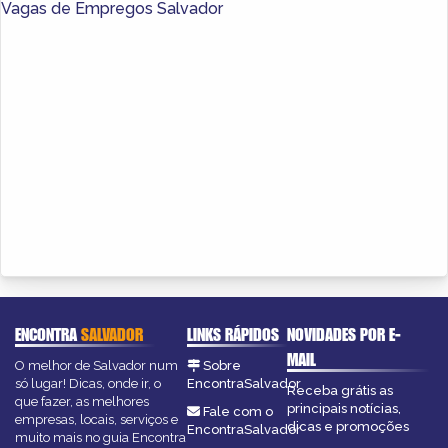
Vagas de Empregos Salvador
ENCONTRA
SALVADOR
LINKS RÁPIDOS
NOVIDADES POR E-
MAIL
O melhor de Salvador num
Sobre
só lugar! Dicas, onde ir, o
EncontraSalvador
Receba grátis as
que fazer, as melhores
principais notícias,
Fale com o
empresas, locais, serviços e
dicas e promoções
EncontraSalvador
muito mais no guia Encontra